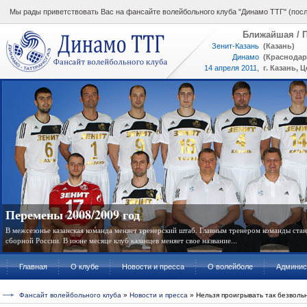
Мы рады приветствовать Вас на фансайте волейбольного клуба "Динамо ТТГ" (посл
Ближайшая / П
Зенит-Казань
(Казань)
Динамо
(Краснодар
14 апреля 2011,
г. Казань, 
17:00
ВК "Динамо ТТГ"
Перемены 2008/2009 год
В межсезонье казанская команда меняет тренерский штаб. Главным тренером команды ст
сборной России. В июне месяце клуб казанцев меняет свое название...
Главная
О клубе
Новости и пресса
О волейболе
Админис
Фансайт волейбольного клуба
»
Новости и пресса
» Нельзя проигрывать так безволь