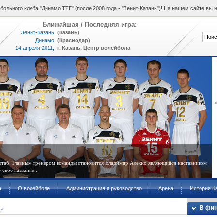
ольного клуба "Динамо ТТГ" (после 2008 года - "Зенит-Казань")! На нашем сайте вы
Ближайшая / Последняя игра:
Зенит-Казань
(Казань)
Динамо
(Краснодар)
14 апреля 2011,
г. Казань, Центр волейбола
17:00
 штаб. Главным тренером команды становится Владимир Алекно являющийся наставником
свое название...
а
О волейболе
Администрация и руководство
Арена
История К
В фин
са