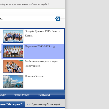
 найдете информацию о любимом клубе!
О клубе Динамо ТТГ / Зенит-
Казань
Перемены 2008/2009 год
В «Финале четырех» - через
«золотой сет»
История Казани
азани
Фотогалерея
Контакты
але "Четырех":
Лучшие публикаций: