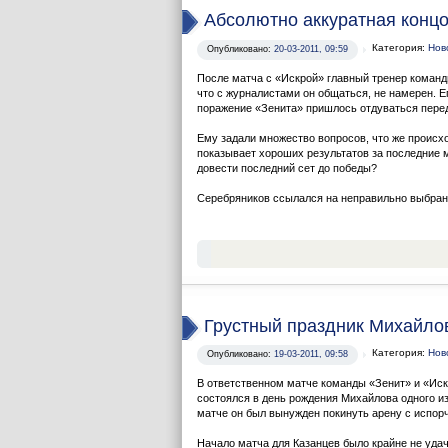
Абсолютно аккуратная конц
Категория:
Нов
Опубликовано:
20-03-2011, 09:59
После матча с «Искрой» главный тренер команд
что с журналистами он общаться, не намерен. Е
поражение «Зенита» пришлось отдуваться пере
Ему задали множество вопросов, что же происх
показывает хороших результатов за последние 
довести последний сет до победы?
Серебряников ссылался на неправильно выбранн
Грустный праздник Михайло
Категория:
Нов
Опубликовано:
19-03-2011, 09:58
В ответственном матче команды «Зенит» и «Иск
состоялся в день рождения Михайлова одного и
матче он был вынужден покинуть арену с испо
Начало матча для Казанцев было крайне не удач