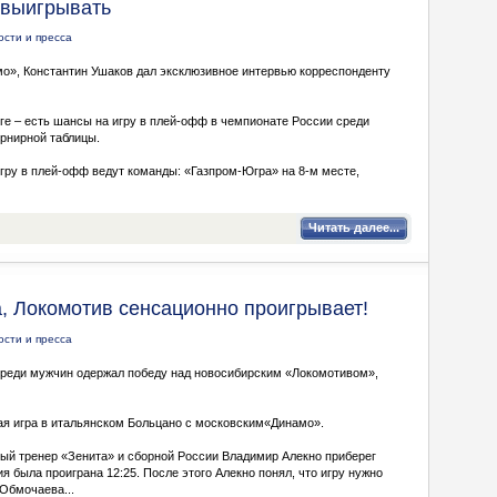
 выигрывать
ости и пресса
», Константин Ушаков дал эксклюзивное интервью корреспонденту
ге – есть шансы на игру в плей-офф в чемпионате России среди
урнирной таблицы.
игру в плей-офф ведут команды: «Газпром-Югра» на 8-м месте,
Читать далее...
а, Локомотив сенсационно проигрывает!
ости и пресса
 среди мужчин одержал победу над новосибирским «Локомотивом»,
ая игра в итальянском Больцано с московским«Динамо».
ный тренер «Зенита» и сборной России Владимир Алекно приберег
я была проиграна 12:25. После этого Алекно понял, что игру нужно
 Обмочаева...