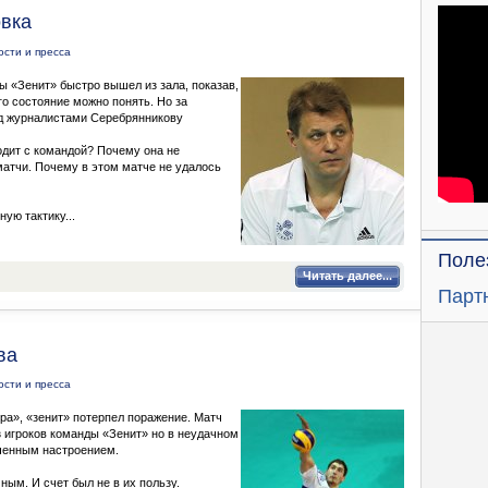
овка
ости и пресса
ы «Зенит» быстро вышел из зала, показав,
го состояние можно понять. Но за
д журналистами Серебрянникову
одит с командой? Почему она не
матчи. Почему в этом матче не удалось
ую тактику...
Поле
Читать далее...
Парт
ва
ости и пресса
ра», «зенит» потерпел поражение. Матч
з игроков команды «Зенит» но в неудачном
рченным настроением.
ным. И счет был не в их пользу.