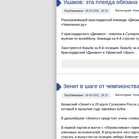
Ушаков: эта плеяда обязана
Категория:
Нов
Опубликовано:
18-03-2011, 19:23
Разыгрывающий краснодарской команды «Динамо
«Чемпионат.ру».
У краснодарского «Динамо» - новичка в Суперли
мужчин по волейболу. Команда на 9-й строчке т
Заостряется борьба за 8-ю позицию. Борьбу за 
Краснодарский «Динамо» и Уфимский «Урал»...
Зенит в шаге от чемпионств
Категория:
Нов
Опубликовано:
18-03-2011, 19:22
Казанский «Зенит» в 20 круге Суперлиги Росси
который в прошлом году завоевал кубок.
В дальнейшем «Зениту» предстоит очень сложн
В первой партии в матче с «Локомотивом» глав
ключевых исполнителей. В результате чего парти
спасать и выпустил на позицию либеро Алексея