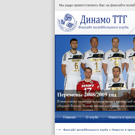
Мы рады приветствовать Вас на фансайте волейб
ВК "Динамо ТТГ"
Перемены 2008/2009 год
В межсезонье казанская команда меняет тренерский
сборной России. В июне месяце клуб казанцев меняет 
Главная
О клубе
Новости и пресс
Фансайт волейбольного клуба
»
Новости и прес