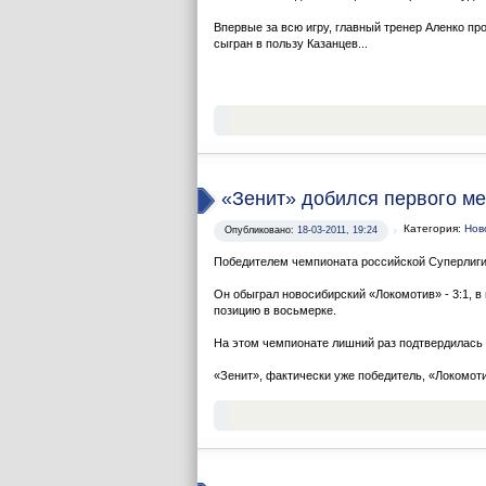
Впервые за всю игру, главный тренер Аленко про
сыгран в пользу Казанцев...
«Зенит» добился первого ме
Категория:
Нов
Опубликовано:
18-03-2011, 19:24
Победителем чемпионата российской Суперлиги 
Он обыграл новосибирский «Локомотив» - 3:1, в 
позицию в восьмерке.
На этом чемпионате лишний раз подтвердилась 
«Зенит», фактически уже победитель, «Локомотив