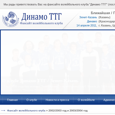
Мы рады приветствовать Вас на фансайте волейбольного клуба "Динамо ТТГ" (посл
Ближайшая / П
Зенит-Казань
(Казань)
Динамо
(Краснодар
14 апреля 2011,
г. Казань, 
17:00
ВК "Динамо ТТГ"
Перемены 2008/2009 год
В межсезонье казанская команда меняет тренерский штаб. Главным тренером команды ст
сборной России. В июне месяце клуб казанцев меняет свое название...
Главная
О клубе
Новости и пресса
О волейболе
Админис
Фансайт волейбольного клуба
» 2002/2003 год и 2003/2004 год